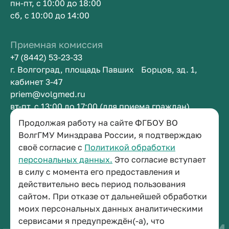
пн-пт, с 10:00 до 18:00
сб, с 10:00 до 14:00
Приемная комиссия
+7 (8442) 53-23-33
г. Волгоград, площадь Павших Борцов, зд. 1,
кабинет 3-47
priem@volgmed.ru
вт-пт, с 13:00 до 17:00 (для приема граждан)
Продолжая работу на сайте ФГБОУ ВО
Приемная ректора
ВолгГМУ Минздрава России, я подтверждаю
своё согласие с
Политикой обработки
+7 (8442) 38-50-05
персональных данных.
Это согласие вступает
г. Волгоград, площадь Павших Борцов, зд. 1,
в силу с момента его предоставления и
кабинет 3-11
действительно весь период пользования
post@volgmed.ru
сайтом. При отказе от дальнейшей обработки
пн-пт, с 08.30 до 17.00 (перерыв с 12.30 до 13.00)
моих персональных данных аналитическими
сервисами я предупреждён(-а), что