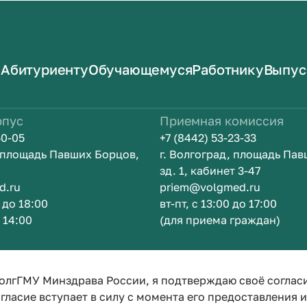
Абитуриенту
Обучающемуся
Работнику
Выпус
рпус
Приемная комиссия
50-05
+7 (8442) 53-23-33
, площадь Павших Борцов,
г. Волгоград, площадь Па
зд. 1, кабинет 3-47
d.ru
priem@volgmed.ru
0 до 18:00
вт-пт, с 13:00 до 17:00
о 14:00
(для приема граждан)
ом
Искусство 
олгГМУ Минздрава России, я подтверждаю своё соглас
гласие вступает в силу с момента его предоставления 