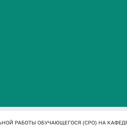
СЯ (СРО) Н
Сведения об образовательной организации
ЕСКОЙ
ИИ.pdf
ОБУЧАЮЩЕГОСЯ (СРО) НА КАФЕДРЕ ОРТОПЕДИЧЕСКО
НОЙ РАБОТЫ ОБУЧАЮЩЕГОСЯ (СРО) НА КАФЕД