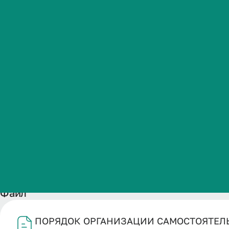
ОБУЧАЮЩЕГО
Студенческая жизнь
ОРТОПЕДИЧ
Международная
деятельность
СТОМАТОЛОГ
Абитуриенту
Обучающемуся
Название
Бизнесу
ПОРЯДОК ОРГАНИЗАЦИИ САМОСТОЯТЕЛЬНОЙ РАБОТЫ 
Дата публикации
27.01.2026
Файл
ПОРЯДОК ОРГАНИЗАЦИИ САМОСТОЯТЕЛЬ