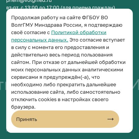
priem@volgmed.ru
вт-пт, с 13:00 до 17:00 (для приема граждан)
Продолжая работу на сайте ФГБОУ ВО
Приемная ректора
ВолгГМУ Минздрава России, я подтверждаю
своё согласие с
Политикой обработки
+7 (8442) 38-50-05
персональных данных.
Это согласие вступает
г. Волгоград, площадь Павших Борцов, зд. 1,
в силу с момента его предоставления и
кабинет 3-11
действительно весь период пользования
post@volgmed.ru
сайтом. При отказе от дальнейшей обработки
пн-пт, с 08.30 до 17.00 (перерыв с 12.30 до 13.00)
моих персональных данных аналитическими
сервисами я предупреждён(-а), что
во быть врачом
И
необходимо либо прекратить дальнейшее
использование сайта, либо самостоятельно
отключить cookies в настройках своего
© 2026 Волгоградский государственный медицинский университет
браузера.
Политика конфиденциальности
Политика по обработке персональных данных
Принять
Пользовательское соглашение