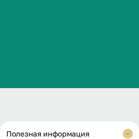
Дата публикации
Сведения об образовательной организации
28.01.2026
Контакты
Файл
История ВолгГМУ
Вакансии
2025 г.п._СТ_Порядок
Профком обучающихся и работников
аттестации_БЖД_2025-2026 уч.год
Брендбук и фирменный стиль
PDF, 553,24 КБ
Часто задаваемые вопросы
Полезная информация