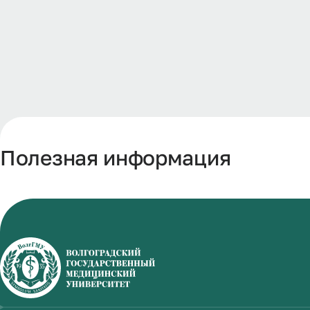
Полезная информация