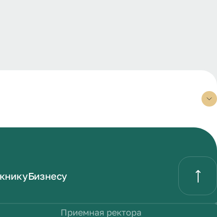
книку
Бизнесу
Приемная ректора