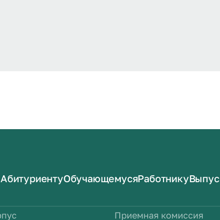
Абитуриенту
Обучающемуся
Работнику
Выпус
рпус
Приемная комиссия