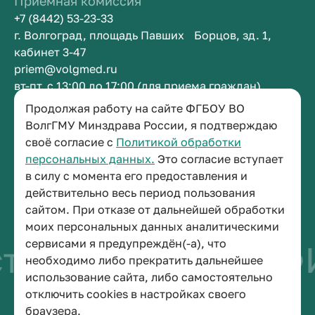
Приемная комиссия
+7 (8442) 53-23-33
г. Волгоград, площадь Павших Борцов, зд. 1,
кабинет 3-47
priem@volgmed.ru
вт-пт, с 13:00 до 17:00 (для приема граждан)
Продолжая работу на сайте ФГБОУ ВО
Приемная ректора
ВолгГМУ Минздрава России, я подтверждаю
своё согласие с
Политикой обработки
+7 (8442) 38-50-05
персональных данных.
Это согласие вступает
г. Волгоград, площадь Павших Борцов, зд. 1,
в силу с момента его предоставления и
кабинет 3-11
действительно весь период пользования
post@volgmed.ru
сайтом. При отказе от дальнейшей обработки
пн-пт, с 08.30 до 17.00 (перерыв с 12.30 до 13.00)
моих персональных данных аналитическими
сервисами я предупреждён(-а), что
тво быть врачом
необходимо либо прекратить дальнейшее
использование сайта, либо самостоятельно
отключить cookies в настройках своего
© 2026 Волгоградский государственный медицинский университет
браузера.