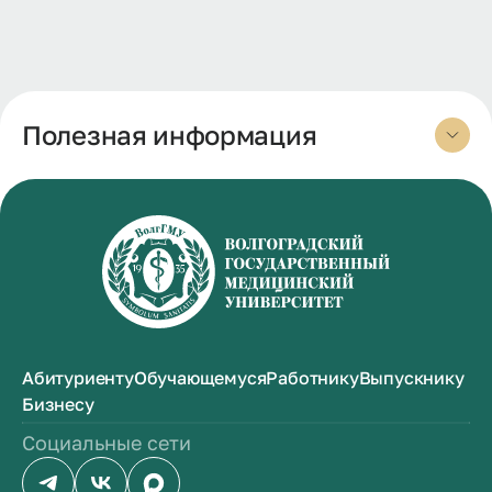
Полезная информация
Абитуриенту
Обучающемуся
Работнику
Выпускнику
Бизнесу
Социальные сети