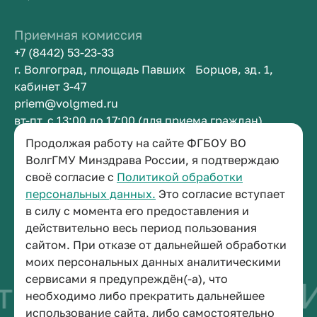
Приемная комиссия
+7 (8442) 53-23-33
г. Волгоград, площадь Павших Борцов, зд. 1,
кабинет 3-47
priem@volgmed.ru
вт-пт, с 13:00 до 17:00 (для приема граждан)
Продолжая работу на сайте ФГБОУ ВО
Приемная ректора
ВолгГМУ Минздрава России, я подтверждаю
своё согласие с
Политикой обработки
+7 (8442) 38-50-05
персональных данных.
Это согласие вступает
г. Волгоград, площадь Павших Борцов, зд. 1,
в силу с момента его предоставления и
кабинет 3-11
действительно весь период пользования
post@volgmed.ru
сайтом. При отказе от дальнейшей обработки
пн-пт, с 08.30 до 17.00 (перерыв с 12.30 до 13.00)
моих персональных данных аналитическими
сервисами я предупреждён(-а), что
во быть врачом
И
необходимо либо прекратить дальнейшее
использование сайта, либо самостоятельно