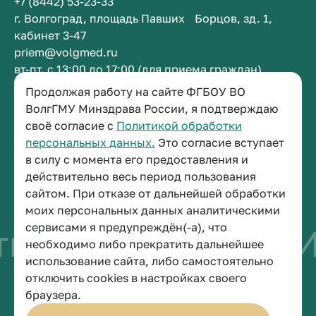
+7 (8442) 53-23-33
г. Волгоград, площадь Павших Борцов, зд. 1,
кабинет 3-47
priem@volgmed.ru
вт-пт, с 13:00 до 17:00 (для приема граждан)
Продолжая работу на сайте ФГБОУ ВО
Приемная ректора
ВолгГМУ Минздрава России, я подтверждаю
своё согласие с
Политикой обработки
+7 (8442) 38-50-05
персональных данных.
Это согласие вступает
г. Волгоград, площадь Павших Борцов, зд. 1,
в силу с момента его предоставления и
кабинет 3-11
действительно весь период пользования
post@volgmed.ru
сайтом. При отказе от дальнейшей обработки
пн-пт, с 08.30 до 17.00 (перерыв с 12.30 до 13.00)
моих персональных данных аналитическими
сервисами я предупреждён(-а), что
во быть врачом
И
необходимо либо прекратить дальнейшее
использование сайта, либо самостоятельно
отключить cookies в настройках своего
© 2026 Волгоградский государственный медицинский университет
браузера.
Политика конфиденциальности