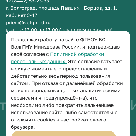
+7 (8442) 53-23-33
г. Волгоград, площадь Павших Борцов, зд. 1,
кабинет 3-47
priem@volgmed.ru
вт-пт, с 13:00 до 17:00 (для приема граждан)
Продолжая работу на сайте ФГБОУ ВО
Приемная ректора
ВолгГМУ Минздрава России, я подтверждаю
своё согласие с
Политикой обработки
+7 (8442) 38-50-05
персональных данных.
Это согласие вступает
г. Волгоград, площадь Павших Борцов, зд. 1,
в силу с момента его предоставления и
кабинет 3-11
действительно весь период пользования
post@volgmed.ru
сайтом. При отказе от дальнейшей обработки
пн-пт, с 08.30 до 17.00 (перерыв с 12.30 до 13.00)
моих персональных данных аналитическими
сервисами я предупреждён(-а), что
тво быть врачом
И
необходимо либо прекратить дальнейшее
использование сайта, либо самостоятельно
отключить cookies в настройках своего
© 2026 Волгоградский государственный медицинский университет
браузера.
Политика конфиденциальности