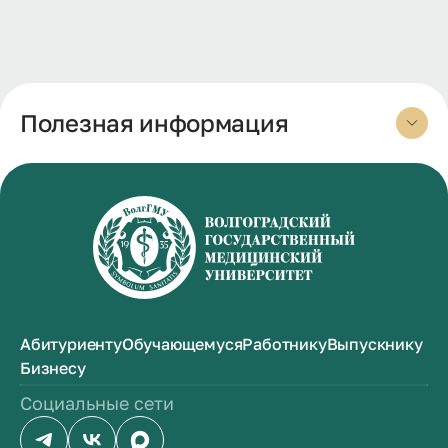
Полезная информация
Абитуриенту
Обучающемуся
Работнику
Выпускнику
Бизнесу
Социальные сети