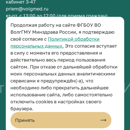
кабинет 3-47
priem@volgmed.ru
вт-пт, с 13:00 до 17:00 (для приема граждан)
Продолжая работу на сайте ФГБОУ ВО
Приемная ректора
ВолгГМУ Минздрава России, я подтверждаю
своё согласие с
Политикой обработки
+7 (8442) 38-50-05
персональных данных.
Это согласие вступает
г. Волгоград, площадь Павших Борцов, зд. 1,
в силу с момента его предоставления и
кабинет 3-11
действительно весь период пользования
post@volgmed.ru
сайтом. При отказе от дальнейшей обработки
пн-пт, с 08.30 до 17.00 (перерыв с 12.30 до 13.00)
моих персональных данных аналитическими
сервисами я предупреждён(-а), что
во быть врачом
И
необходимо либо прекратить дальнейшее
использование сайта, либо самостоятельно
отключить cookies в настройках своего
© 2026 Волгоградский государственный медицинский университет
браузера.
Политика конфиденциальности
Политика по обработке персональных данных
Принять
Пользовательское соглашение