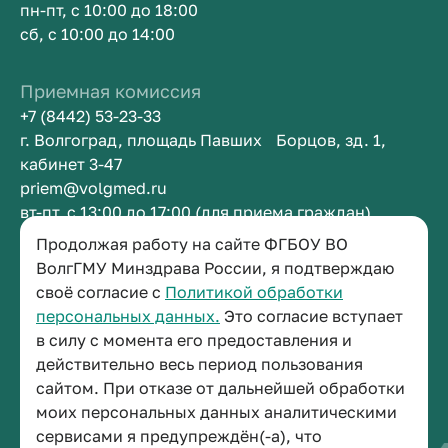
пн-пт, с 10:00 до 18:00
сб, с 10:00 до 14:00
Приемная комиссия
+7 (8442) 53-23-33
г. Волгоград, площадь Павших Борцов, зд. 1,
кабинет 3-47
priem@volgmed.ru
вт-пт, с 13:00 до 17:00 (для приема граждан)
Продолжая работу на сайте ФГБОУ ВО
Приемная ректора
ВолгГМУ Минздрава России, я подтверждаю
своё согласие с
Политикой обработки
+7 (8442) 38-50-05
персональных данных.
Это согласие вступает
г. Волгоград, площадь Павших Борцов, зд. 1,
в силу с момента его предоставления и
кабинет 3-11
действительно весь период пользования
post@volgmed.ru
сайтом. При отказе от дальнейшей обработки
пн-пт, с 08.30 до 17.00 (перерыв с 12.30 до 13.00)
моих персональных данных аналитическими
сервисами я предупреждён(-а), что