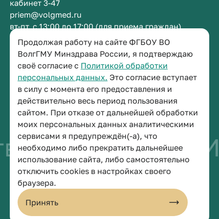
кабинет 3-47
priem@volgmed.ru
вт-пт, с 13:00 до 17:00 (для приема граждан)
Продолжая работу на сайте ФГБОУ ВО
Приемная ректора
ВолгГМУ Минздрава России, я подтверждаю
своё согласие с
Политикой обработки
+7 (8442) 38-50-05
персональных данных.
Это согласие вступает
г. Волгоград, площадь Павших Борцов, зд. 1,
в силу с момента его предоставления и
кабинет 3-11
действительно весь период пользования
post@volgmed.ru
сайтом. При отказе от дальнейшей обработки
пн-пт, с 08.30 до 17.00 (перерыв с 12.30 до 13.00)
моих персональных данных аналитическими
сервисами я предупреждён(-а), что
во быть врачом
И
необходимо либо прекратить дальнейшее
использование сайта, либо самостоятельно
отключить cookies в настройках своего
© 2026 Волгоградский государственный медицинский университет
браузера.
Политика конфиденциальности
Политика по обработке персональных данных
Принять
Пользовательское соглашение