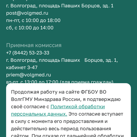
г. Волгоград, площадь Павших Борцов, зд. 1
post@volgmed.ru
пн-пт, с 10:00 до 18:00
сб, с 10:00 до 14:00
Приемная комиссия
+7 (8442) 53-23-33
г. Волгоград, площадь Павших Борцов, зд. 1,
кабинет 3-47
priem@volgmed.ru
вт-пт, с 13:00 до 17:00 (для приема граждан)
Продолжая работу на сайте ФГБОУ ВО
Приемная ректора
ВолгГМУ Минздрава России, я подтверждаю
своё согласие с
Политикой обработки
+7 (8442) 38-50-05
персональных данных.
Это согласие вступает
г. Волгоград, площадь Павших Борцов, зд. 1,
в силу с момента его предоставления и
кабинет 3-11
действительно весь период пользования
post@volgmed.ru
сайтом. При отказе от дальнейшей обработки
пн-пт, с 08.30 до 17.00 (перерыв с 12.30 до 13.00)