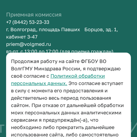
Приемная комиссия
+7 (8442) 53-23-33
г. Волгоград, площадь Павших Борцов, зд. 1,
кабинет 3-47
priem@volgmed.ru
вт-пт, с 13:00 до 17:00 (для приема граждан)
Продолжая работу на сайте ФГБОУ ВО
Приемная ректора
ВолгГМУ Минздрава России, я подтверждаю
своё согласие с
Политикой обработки
+7 (8442) 38-50-05
персональных данных.
Это согласие вступает
г. Волгоград, площадь Павших Борцов, зд. 1,
в силу с момента его предоставления и
кабинет 3-11
действительно весь период пользования
post@volgmed.ru
сайтом. При отказе от дальнейшей обработки
пн-пт, с 08.30 до 17.00 (перерыв с 12.30 до 13.00)
моих персональных данных аналитическими
сервисами я предупреждён(-а), что
во быть врачом
И
необходимо либо прекратить дальнейшее
использование сайта, либо самостоятельно