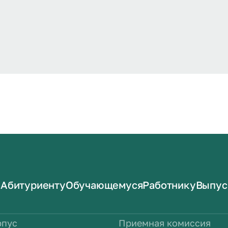
Абитуриенту
Обучающемуся
Работнику
Выпус
рпус
Приемная комиссия