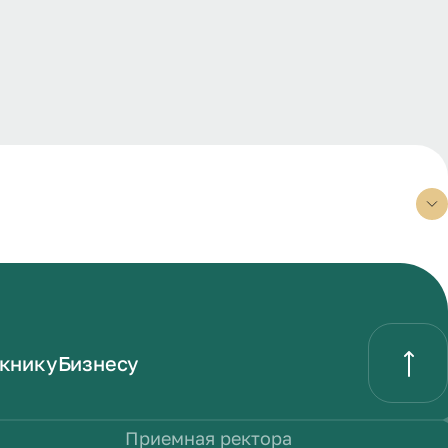
книку
Бизнесу
Приемная ректора