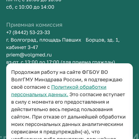
сб, с 10:00 до 14:00
Приемная комиссия
+7 (8442) 53-23-33
г. Волгоград, площадь Павших Борцов, зд. 1,
кабинет 3-47
priem@volgmed.ru
вт-пт, с 13:00 до 17:00 (для приема граждан)
Продолжая работу на сайте ФГБОУ ВО
Приемная ректора
ВолгГМУ Минздрава России, я подтверждаю
своё согласие с
Политикой обработки
+7 (8442) 38-50-05
персональных данных.
Это согласие вступает
г. Волгоград, площадь Павших Борцов, зд. 1,
в силу с момента его предоставления и
кабинет 3-11
действительно весь период пользования
post@volgmed.ru
сайтом. При отказе от дальнейшей обработки
пн-пт, с 08.30 до 17.00 (перерыв с 12.30 до 13.00)
моих персональных данных аналитическими
сервисами я предупреждён(-а), что
во быть врачом
И