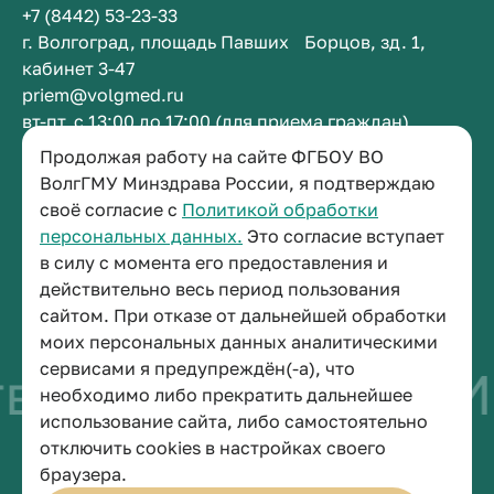
+7 (8442) 53-23-33
г. Волгоград, площадь Павших Борцов, зд. 1,
кабинет 3-47
priem@volgmed.ru
вт-пт, с 13:00 до 17:00 (для приема граждан)
Продолжая работу на сайте ФГБОУ ВО
Приемная ректора
ВолгГМУ Минздрава России, я подтверждаю
своё согласие с
Политикой обработки
+7 (8442) 38-50-05
персональных данных.
Это согласие вступает
г. Волгоград, площадь Павших Борцов, зд. 1,
в силу с момента его предоставления и
кабинет 3-11
действительно весь период пользования
post@volgmed.ru
сайтом. При отказе от дальнейшей обработки
пн-пт, с 08.30 до 17.00 (перерыв с 12.30 до 13.00)
моих персональных данных аналитическими
сервисами я предупреждён(-а), что
во быть врачом
Ис
необходимо либо прекратить дальнейшее
использование сайта, либо самостоятельно
отключить cookies в настройках своего
© 2026 Волгоградский государственный медицинский университет
браузера.
Политика конфиденциальности