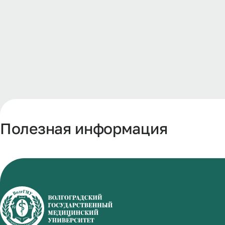
Полезная информация