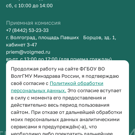
сб, с 10:00 до 14:00
Приемная комиссия
+7 (8442) 53-23-33
г. Волгоград, площадь Павших Борцов, зд. 1,
кабинет 3-47
priem@volgmed.ru
вт-пт, с 13:00 до 17:00 (для приема граждан)
Продолжая работу на сайте ФГБОУ ВО
Приемная ректора
ВолгГМУ Минздрава России, я подтверждаю
своё согласие с
Политикой обработки
+7 (8442) 38-50-05
персональных данных.
Это согласие вступает
г. Волгоград, площадь Павших Борцов, зд. 1,
в силу с момента его предоставления и
кабинет 3-11
действительно весь период пользования
post@volgmed.ru
сайтом. При отказе от дальнейшей обработки
пн-пт, с 08.30 до 17.00 (перерыв с 12.30 до 13.00)
моих персональных данных аналитическими
сервисами я предупреждён(-а), что
во быть врачом
И
необходимо либо прекратить дальнейшее