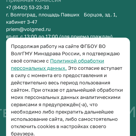
+7 (8442) 53-23-33
г. Волгоград, площадь Павших Борцов, зд. 1,
кабинет 3-47
priem@volgmed.ru
вт-пт, с 13:00 до 17:00 (для приема граждан)
Продолжая работу на сайте ФГБОУ ВО
Приемная ректора
ВолгГМУ Минздрава России, я подтверждаю
своё согласие с
Политикой обработки
+7 (8442) 38-50-05
персональных данных.
Это согласие вступает
г. Волгоград, площадь Павших Борцов, зд. 1,
в силу с момента его предоставления и
кабинет 3-11
действительно весь период пользования
post@volgmed.ru
сайтом. При отказе от дальнейшей обработки
пн-пт, с 08.30 до 17.00 (перерыв с 12.30 до 13.00)
моих персональных данных аналитическими
сервисами я предупреждён(-а), что
во быть врачом
И
необходимо либо прекратить дальнейшее
использование сайта, либо самостоятельно
отключить cookies в настройках своего
© 2026 Волгоградский государственный медицинский университет
браузера.