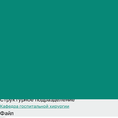
диагностики 
Студенческая жизнь
абдоминальн
Международная
деятельность
уч. год
Абитуриенту
Обучающемуся
Название
Бизнесу
2020 г.п._Л_ Порядок аттестации_Инновационные метод
Дата публикации
09.02.2026
Структурное подразделение
Кафедра госпитальной хирургии
Файл