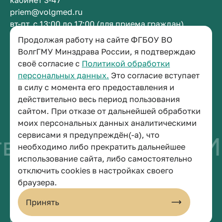
кабинет 3-47
priem@volgmed.ru
вт-пт, с 13:00 до 17:00 (для приема граждан)
Продолжая работу на сайте ФГБОУ ВО
Приемная ректора
ВолгГМУ Минздрава России, я подтверждаю
своё согласие с
Политикой обработки
+7 (8442) 38-50-05
персональных данных.
Это согласие вступает
г. Волгоград, площадь Павших Борцов, зд. 1,
в силу с момента его предоставления и
кабинет 3-11
действительно весь период пользования
post@volgmed.ru
сайтом. При отказе от дальнейшей обработки
пн-пт, с 08.30 до 17.00 (перерыв с 12.30 до 13.00)
моих персональных данных аналитическими
сервисами я предупреждён(-а), что
во быть врачом
Ис
необходимо либо прекратить дальнейшее
использование сайта, либо самостоятельно
отключить cookies в настройках своего
© 2026 Волгоградский государственный медицинский университет
браузера.
Политика конфиденциальности
Политика по обработке персональных данных
Принять
Пользовательское соглашение