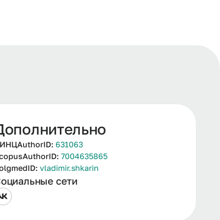
Дополнительно
ИНЦAuthorID:
631063
copusAuthorID:
7004635865
olgmedID:
vladimir.shkarin
оциальные сети