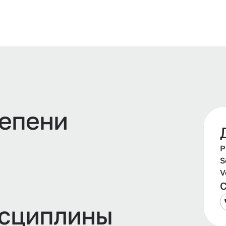
тепени
Р
S
V
С
сциплины