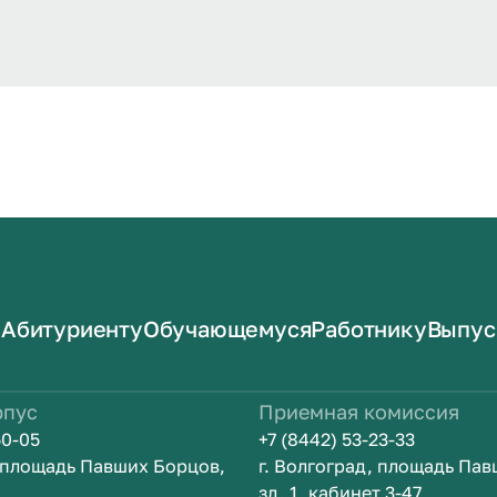
Абитуриенту
Обучающемуся
Работнику
Выпус
рпус
Приемная комиссия
50-05
+7 (8442) 53-23-33
, площадь Павших Борцов,
г. Волгоград, площадь Па
зд. 1, кабинет 3-47