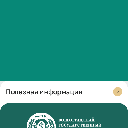
Сведения об образовательной организации
Контакты
История ВолгГМУ
Вакансии
Дополнительно
Профком обучающихся и работников
VolgmedID:
tatyana.goncharova
Брендбук и фирменный стиль
Часто задаваемые вопросы
Полезная информация