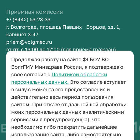
Приемная комиссия
+7 (8442) 53-23-33
г. Волгоград, площадь Павших Борцов, зд. 1,
кабинет 3-47
priem@volgmed.ru
вт-пт, с 13:00 до 17:00 (для приема граждан)
Продолжая работу на сайте ФГБОУ ВО
Приемная ректора
ВолгГМУ Минздрава России, я подтверждаю
своё согласие с
Политикой обработки
+7 (8442) 38-50-05
персональных данных.
Это согласие вступает
г. Волгоград, площадь Павших Борцов, зд. 1,
в силу с момента его предоставления и
кабинет 3-11
действительно весь период пользования
post@volgmed.ru
сайтом. При отказе от дальнейшей обработки
пн-пт, с 08.30 до 17.00 (перерыв с 12.30 до 13.00)
моих персональных данных аналитическими
сервисами я предупреждён(-а), что
во быть врачом
И
необходимо либо прекратить дальнейшее
использование сайта, либо самостоятельно