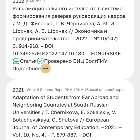
2022 |
ВАК
РИНЦ
Роль эмоционального интеллекта в системе
формирования резерва руководящих кадров
/ М. Д. Фисенко, Т. В. Черникова, А. М. И.
Шохнех, А. В. Шохнех // Экономика и
предпринимательство. – 2022. – № 10(147). –
С. 914-918. – DOI
10.34925/EIP.2022.147.10.180. – EDN URSIKE.
Статья
Проверено БИЦ ВолгГМУ
Подробнее
2021 |
Web of Science
Ядро РИНЦ
РИНЦ
Белый список
Scopus
Adaptation of Students from Far Abroad and
Neighboring Countries at South-Russian
Universities / T. Chernikova, E. Sokalskiy, V.
Boluchevskaya, O. Shutova // European
Journal of Contemporary Education. – 2021. –
Vol. 10, No. 4. – P. 879-887. – DOI