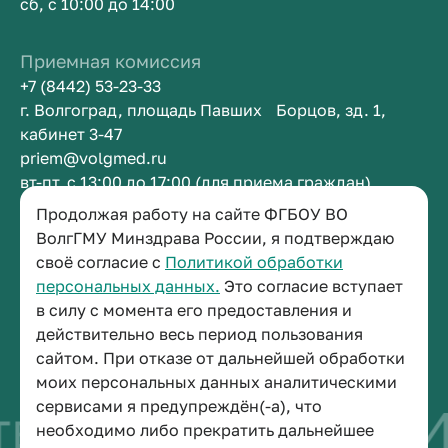
сб, с 10:00 до 14:00
Приемная комиссия
+7 (8442) 53-23-33
г. Волгоград, площадь Павших Борцов, зд. 1,
кабинет 3-47
priem@volgmed.ru
вт-пт, с 13:00 до 17:00 (для приема граждан)
Продолжая работу на сайте ФГБОУ ВО
Приемная ректора
ВолгГМУ Минздрава России, я подтверждаю
своё согласие с
Политикой обработки
+7 (8442) 38-50-05
персональных данных.
Это согласие вступает
г. Волгоград, площадь Павших Борцов, зд. 1,
в силу с момента его предоставления и
кабинет 3-11
действительно весь период пользования
post@volgmed.ru
сайтом. При отказе от дальнейшей обработки
пн-пт, с 08.30 до 17.00 (перерыв с 12.30 до 13.00)
моих персональных данных аналитическими
сервисами я предупреждён(-а), что
во быть врачом
И
необходимо либо прекратить дальнейшее