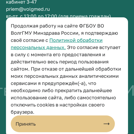
кабинет 3-47
priem@volgmed.ru
вт-пт, с 13:00 до 17:00 (для приема граждан)
Продолжая работу на сайте ФГБОУ ВО
Приемная ректора
ВолгГМУ Минздрава России, я подтверждаю
своё согласие с
Политикой обработки
+7 (8442) 38-50-05
персональных данных.
Это согласие вступает
г. Волгоград, площадь Павших Борцов, зд. 1,
в силу с момента его предоставления и
кабинет 3-11
действительно весь период пользования
post@volgmed.ru
сайтом. При отказе от дальнейшей обработки
пн-пт, с 08.30 до 17.00 (перерыв с 12.30 до 13.00)
моих персональных данных аналитическими
сервисами я предупреждён(-а), что
во быть врачом
И
необходимо либо прекратить дальнейшее
использование сайта, либо самостоятельно
отключить cookies в настройках своего
© 2026 Волгоградский государственный медицинский университет
браузера.
Политика конфиденциальности
Политика по обработке персональных данных
Принять
Пользовательское соглашение