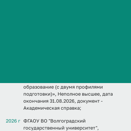
Сведения об образовательной организации
Контакты
История ВолгГМУ
Дополнительно
Вакансии
VolgmedID:
olga.lepesko
Профком обучающихся и работников
Образование
Брендбук и фирменный стиль
Часто задаваемые вопросы
2026 г
Волгоградский государственный
университет, программа «Педагогическое
образование (с двумя профилями
подготовки)», Неполное высшее, дата
окончания 31.08.2026, документ -
Академическая справка;
2026 г
ФГАОУ ВО "Волгоградский
государственный университет",