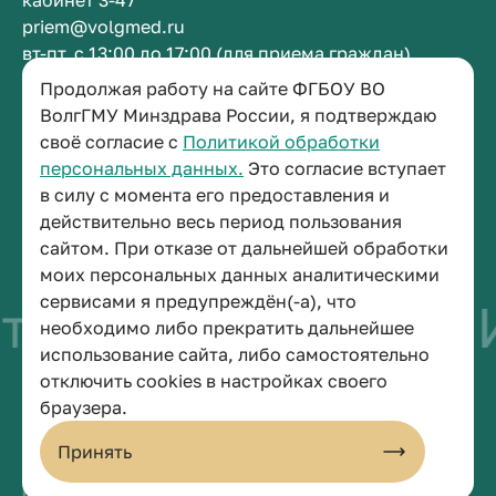
кабинет 3-47
priem@volgmed.ru
вт-пт, с 13:00 до 17:00 (для приема граждан)
Продолжая работу на сайте ФГБОУ ВО
Приемная ректора
ВолгГМУ Минздрава России, я подтверждаю
своё согласие с
Политикой обработки
+7 (8442) 38-50-05
персональных данных.
Это согласие вступает
г. Волгоград, площадь Павших Борцов, зд. 1,
в силу с момента его предоставления и
кабинет 3-11
действительно весь период пользования
post@volgmed.ru
сайтом. При отказе от дальнейшей обработки
пн-пт, с 08.30 до 17.00 (перерыв с 12.30 до 13.00)
моих персональных данных аналитическими
сервисами я предупреждён(-а), что
во быть врачом
И
необходимо либо прекратить дальнейшее
использование сайта, либо самостоятельно
отключить cookies в настройках своего
© 2026 Волгоградский государственный медицинский университет
браузера.
Политика конфиденциальности
Политика по обработке персональных данных
Принять
Пользовательское соглашение