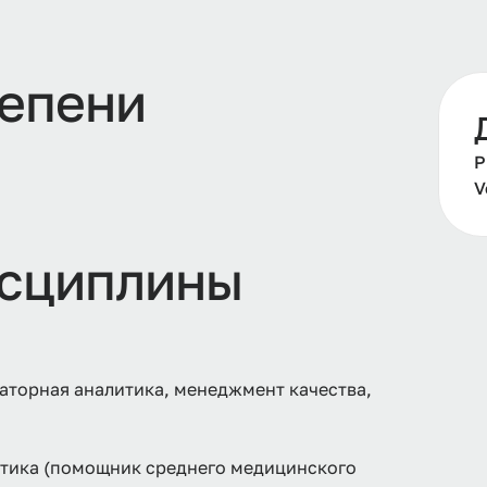
тепени
Р
V
сциплины
аторная аналитика, менеджмент качества,
ктика (помощник среднего медицинского