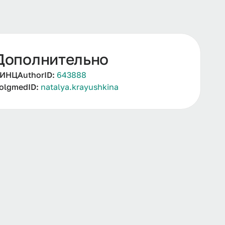
Дополнительно
ИНЦAuthorID:
643888
olgmedID:
natalya.krayushkina