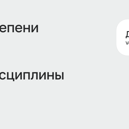
тепени
V
сциплины