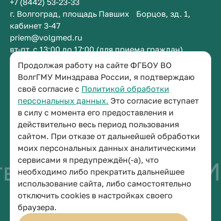
+7 (8442) 53-23-33
г. Волгоград, площадь Павших Борцов, зд. 1,
кабинет 3-47
priem@volgmed.ru
вт-пт, с 13:00 до 17:00 (для приема граждан)
Продолжая работу на сайте ФГБОУ ВО
Приемная ректора
ВолгГМУ Минздрава России, я подтверждаю
своё согласие с
Политикой обработки
+7 (8442) 38-50-05
персональных данных.
Это согласие вступает
г. Волгоград, площадь Павших Борцов, зд. 1,
в силу с момента его предоставления и
кабинет 3-11
действительно весь период пользования
post@volgmed.ru
сайтом. При отказе от дальнейшей обработки
пн-пт, с 08.30 до 17.00 (перерыв с 12.30 до 13.00)
моих персональных данных аналитическими
сервисами я предупреждён(-а), что
о быть врачом
Ис
необходимо либо прекратить дальнейшее
использование сайта, либо самостоятельно
отключить cookies в настройках своего
© 2026 Волгоградский государственный медицинский университет
браузера.
Политика конфиденциальности