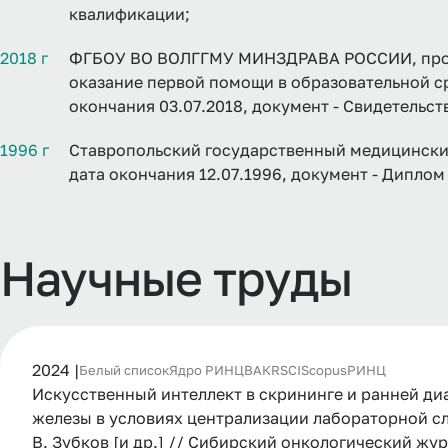
квалификации;
2018 г
ФГБОУ ВО ВОЛГГМУ МИНЗДРАВА РОССИИ, прог
оказание первой помощи в образовательной ср
окончания 03.07.2018, документ - Свидетельс
1996 г
Ставропольский государственный медицинский
дата окончания 12.07.1996, документ - Дипло
Научные труды
2024 |
Белый список
Ядро РИНЦ
ВАК
RSCI
Scopus
РИНЦ
Искусственный интеллект в скрининге и ранней д
железы в условиях централизации лабораторной служ
В. Зубков [и др.] // Сибирский онкологический журнал