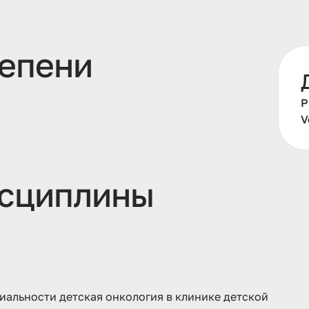
тепени
Р
V
сциплины
альности детская онкология в клинике детской