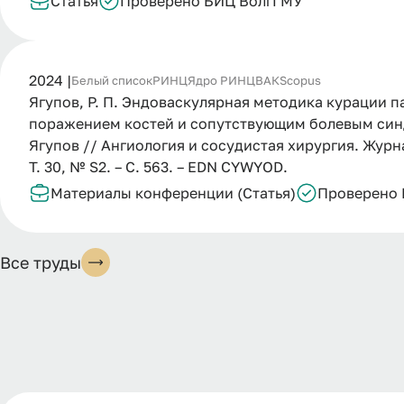
Статья
Проверено БИЦ ВолгГМУ
2024 |
Белый список
РИНЦ
Ядро РИНЦ
ВАК
Scopus
Ягупов, Р. П. Эндоваскулярная методика курации
поражением костей и сопутствующим болевым синдро
Ягупов // Ангиология и сосудистая хирургия. Журна
Т. 30, № S2. – С. 563. – EDN CYWYOD.
Материалы конференции (Статья)
Проверено
Все труды