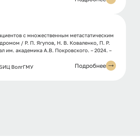
 пациентов с множественным метастатическим
мом / Р. П. Ягупов, Н. В. Коваленко, П. Р.
л им. академика А.В. Покровского. – 2024. –
Подробнее
 БИЦ ВолгГМУ