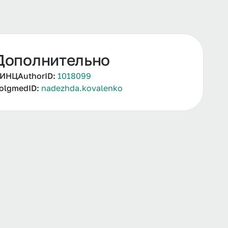
Дополнительно
ИНЦAuthorID:
1018099
olgmedID:
nadezhda.kovalenko