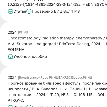
10.21294/1814-4861-2024-23-3-124-132. – EDN EGYQ
Статья
Проверено БИЦ ВолгГМУ
2024 |
РИНЦ
Oncostomatology, radiation therapy, chemotherapy / N.
V. A. Suvorov. – Volgograd : PrinTerra-Desing, 2024. –
FOMRNA.
Учебное пособие
2024 |
Белый список
Ядро РИНЦ
ВАК
RSCI
Scopus
РИНЦ
Прогнозирование билиарной фистулы после панкр
нейросети / В. А. Суворов, С. И. Панин, Н. В. Кова
гепатологии. – 2024. – Т. 29, № 3. – С. 108-115. – DO
PTKQYC.