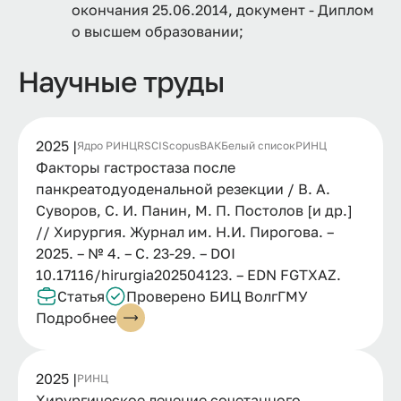
окончания 25.06.2014, документ - Диплом
о высшем образовании;
Научные труды
2025 |
Ядро РИНЦ
RSCI
Scopus
ВАК
Белый список
РИНЦ
Факторы гастростаза после
панкреатодуоденальной резекции / В. А.
Суворов, С. И. Панин, М. П. Постолов [и др.]
// Хирургия. Журнал им. Н.И. Пирогова. –
2025. – № 4. – С. 23-29. – DOI
10.17116/hirurgia202504123. – EDN FGTXAZ.
Статья
Проверено БИЦ ВолгГМУ
Подробнее
2025 |
РИНЦ
Хирургическое лечение сочетанного