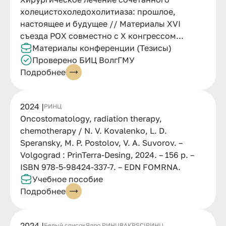
холецистохоледохолитиаза: прошлое,
настоящее и будущее // Материалы XVI
съезда РОХ совместно с X конгрессом...
Материалы конференции (Тезисы)
Проверено БИЦ ВолгГМУ
Подробнее
2024 |
РИНЦ
Oncostomatology, radiation therapy,
chemotherapy / N. V. Kovalenko, L. D.
Speransky, M. P. Postolov, V. A. Suvorov. –
Volgograd : PrinTerra-Desing, 2024. – 156 p. –
ISBN 978-5-98424-337-7. – EDN FOMRNA.
Учебное пособие
Подробнее
2024 |
Белый список
Ядро РИНЦ
ВАК
RSCI
РИНЦ