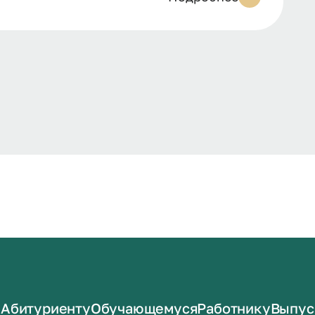
Абитуриенту
Обучающемуся
Работнику
Выпус