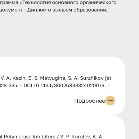
ограмма «Технология основного органического
, документ - Диплом о высшем образовании;
V. A. Kezin, E. S. Matyugina, S. A. Surzhikov [et
 P. 328-335. – DOI 10.1134/S0026893324020079. –
Подробнее
Polymerase Inhibitors / S. P. Korolev, A. A.