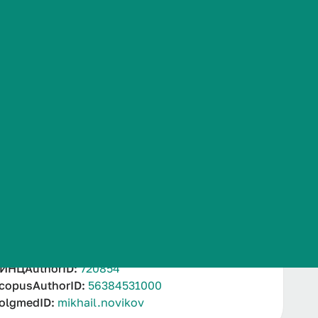
Часто задаваемые вопросы
Дополнительно
ИНЦAuthorID:
720854
copusAuthorID:
56384531000
olgmedID:
mikhail.novikov