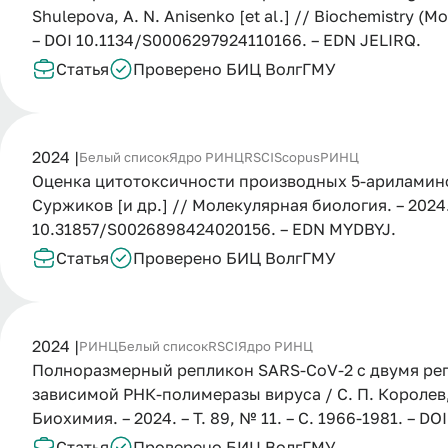
Shulepova, A. N. Anisenko [et al.] // Biochemistry (Mos
– DOI 10.1134/S0006297924110166. – EDN JELIRQ.
Статья
Проверено БИЦ ВолгГМУ
2024 |
Белый список
Ядро РИНЦ
RSCI
Scopus
РИНЦ
Оценка цитотоксичности производных 5-ариламиноур
Суржиков [и др.] // Молекулярная биология. – 2024. –
10.31857/S0026898424020156. – EDN MYDBYJ.
Статья
Проверено БИЦ ВолгГМУ
2024 |
РИНЦ
Белый список
RSCI
Ядро РИНЦ
Полноразмерный репликон SARS-CoV-2 с двумя ре
зависимой РНК-полимеразы вируса / С. П. Королев, А
Биохимия. – 2024. – Т. 89, № 11. – С. 1966-1981. – 
Статья
Проверено БИЦ ВолгГМУ