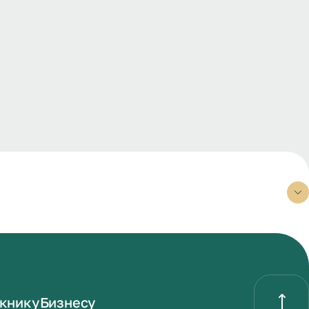
книку
Бизнесу