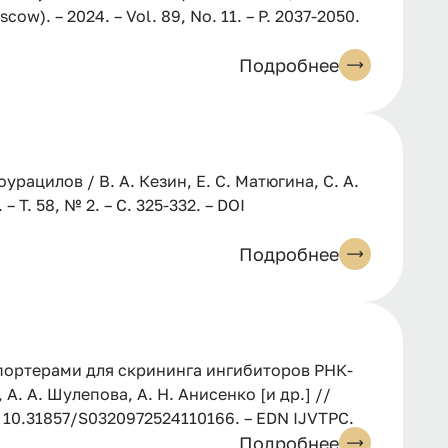
cow). – 2024. – Vol. 89, No. 11. – P. 2037-2050.
Подробнее
ацилов / В. А. Кезин, Е. С. Матюгина, С. А.
 Т. 58, № 2. – С. 325-332. – DOI
Подробнее
портерами для скрининга ингибиторов РНК-
. А. Шулепова, А. Н. Анисенко [и др.] //
DOI 10.31857/S0320972524110166. – EDN IJVTPC.
Подробнее