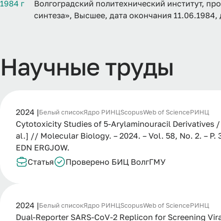
1984 г
Волгоградский политехнический институт, пр
синтеза», Высшее, дата окончания 11.06.1984
Научные труды
2024 |
Белый список
Ядро РИНЦ
Scopus
Web of Science
РИНЦ
Cytotoxicity Studies of 5-Arylaminouracil Derivatives / 
al.] // Molecular Biology. – 2024. – Vol. 58, No. 2. –
EDN ERGJOW.
Статья
Проверено БИЦ ВолгГМУ
2024 |
Белый список
Ядро РИНЦ
Scopus
Web of Science
РИНЦ
Dual-Reporter SARS-CoV-2 Replicon for Screening Viral 