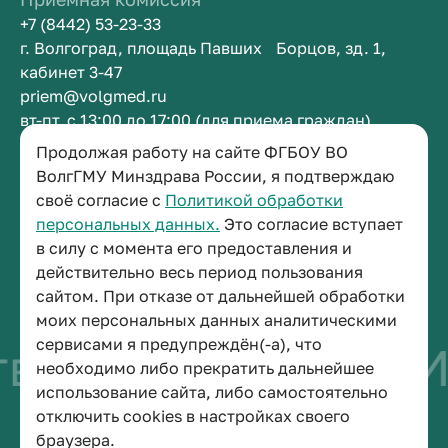
+7 (8442) 53-23-33
г. Волгоград, площадь Павших Борцов, зд. 1,
кабинет 3-47
priem@volgmed.ru
вт-пт, с 13:00 до 17:00 (для приема граждан)
Продолжая работу на сайте ФГБОУ ВО
Приемная ректора
ВолгГМУ Минздрава России, я подтверждаю
своё согласие с
Политикой обработки
+7 (8442) 38-50-05
персональных данных.
Это согласие вступает
г. Волгоград, площадь Павших Борцов, зд. 1,
в силу с момента его предоставления и
кабинет 3-11
действительно весь период пользования
post@volgmed.ru
сайтом. При отказе от дальнейшей обработки
пн-пт, с 08.30 до 17.00 (перерыв с 12.30 до 13.00)
моих персональных данных аналитическими
сервисами я предупреждён(-а), что
о быть врачом
Ис
необходимо либо прекратить дальнейшее
использование сайта, либо самостоятельно
отключить cookies в настройках своего
© 2026 Волгоградский государственный медицинский университет
браузера.