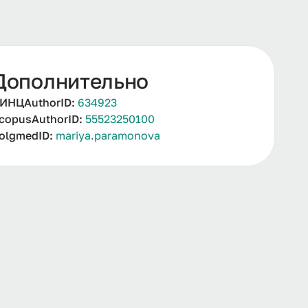
Дополнительно
ИНЦAuthorID:
634923
copusAuthorID:
55523250100
olgmedID:
mariya.paramonova