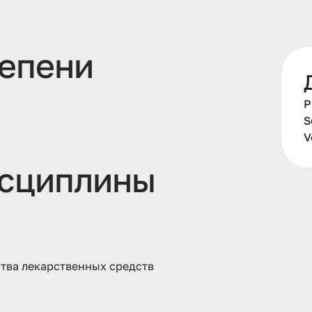
тепени
Р
S
V
сциплины
тва лекарственных средств