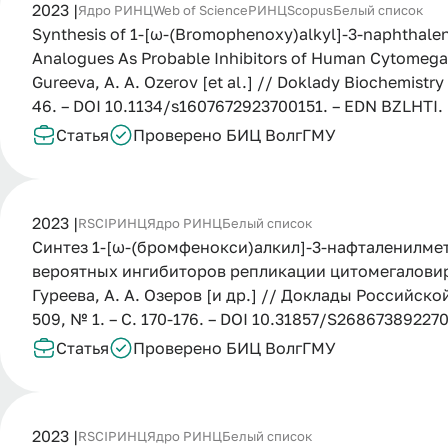
2023 |
Ядро РИНЦ
Web of Science
РИНЦ
Scopus
Белый список
Synthesis of 1-[ω-(Bromophenoxy)alkyl]-3-naphthaleny
Analogues As Probable Inhibitors of Human Cytomegalo
Gureeva, A. A. Ozerov [et al.] // Doklady Biochemistry a
46. – DOI 10.1134/s1607672923700151. – EDN BZLHTI.
Статья
Проверено БИЦ ВолгГМУ
2023 |
RSCI
РИНЦ
Ядро РИНЦ
Белый список
Синтез 1-[ω-(бромфенокси)алкил]-3-нафталенилмет
вероятных ингибиторов репликации цитомегаловиру
Гуреева, А. А. Озеров [и др.] // Доклады Российской
509, № 1. – С. 170-176. – DOI 10.31857/S268673892
Статья
Проверено БИЦ ВолгГМУ
2023 |
RSCI
РИНЦ
Ядро РИНЦ
Белый список