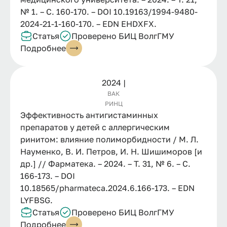
№ 1. – С. 160-170. – DOI 10.19163/1994-9480-
2024-21-1-160-170. – EDN EHDXFX.
Статья
Проверено БИЦ ВолгГМУ
Подробнее
2024 |
ВАК
РИНЦ
Эффективность антигистаминных
препаратов у детей с аллергическим
ринитом: влияние полиморбидности / М. Л.
Науменко, В. И. Петров, И. Н. Шишиморов [и
др.] // Фарматека. – 2024. – Т. 31, № 6. – С.
166-173. – DOI
10.18565/pharmateca.2024.6.166-173. – EDN
LYFBSG.
Статья
Проверено БИЦ ВолгГМУ
Подробнее