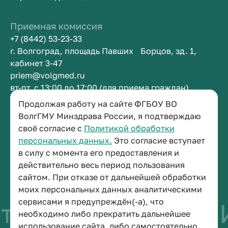
Приемная комиссия
+7 (8442) 53-23-33
г. Волгоград, площадь Павших Борцов, зд. 1,
кабинет 3-47
priem@volgmed.ru
вт-пт, с 13:00 до 17:00 (для приема граждан)
Продолжая работу на сайте ФГБОУ ВО
Приемная ректора
ВолгГМУ Минздрава России, я подтверждаю
своё согласие с
Политикой обработки
+7 (8442) 38-50-05
персональных данных.
Это согласие вступает
г. Волгоград, площадь Павших Борцов, зд. 1,
в силу с момента его предоставления и
кабинет 3-11
действительно весь период пользования
post@volgmed.ru
сайтом. При отказе от дальнейшей обработки
пн-пт, с 08.30 до 17.00 (перерыв с 12.30 до 13.00)
моих персональных данных аналитическими
сервисами я предупреждён(-а), что
во быть врачом
И
необходимо либо прекратить дальнейшее
использование сайта, либо самостоятельно