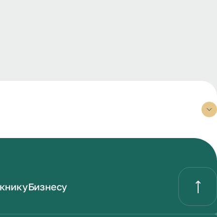
книку
Бизнесу