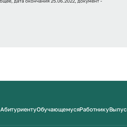
щее, дата окончания 25.06.2022, документ -
Абитуриенту
Обучающемуся
Работнику
Выпус