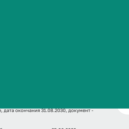
Сведения об образовательной организации
V
медицинский университет" Минздрава России,
 дата окончания 31.08.2030, документ -