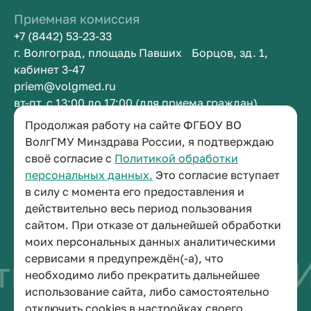
Приемная комиссия
+7 (8442) 53-23-33
г. Волгоград, площадь Павших Борцов, зд. 1,
кабинет 3-47
priem@volgmed.ru
вт-пт, с 13:00 до 17:00 (для приема граждан)
Продолжая работу на сайте ФГБОУ ВО
Приемная ректора
ВолгГМУ Минздрава России, я подтверждаю
своё согласие с
Политикой обработки
+7 (8442) 38-50-05
персональных данных.
Это согласие вступает
г. Волгоград, площадь Павших Борцов, зд. 1,
в силу с момента его предоставления и
кабинет 3-11
действительно весь период пользования
post@volgmed.ru
сайтом. При отказе от дальнейшей обработки
пн-пт, с 08.30 до 17.00 (перерыв с 12.30 до 13.00)
моих персональных данных аналитическими
сервисами я предупреждён(-а), что
во быть врачом
И
необходимо либо прекратить дальнейшее
использование сайта, либо самостоятельно
отключить cookies в настройках своего