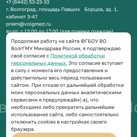
+7 (8442) 53-23-33
г. Волгоград, площадь Павших Борцов, зд. 1,
кабинет 3-47
priem@volgmed.ru
вт-пт, с 13:00 до 17:00 (для приема граждан)
Продолжая работу на сайте ФГБОУ ВО
Приемная ректора
ВолгГМУ Минздрава России, я подтверждаю
своё согласие с
Политикой обработки
+7 (8442) 38-50-05
персональных данных.
Это согласие вступает
г. Волгоград, площадь Павших Борцов, зд. 1,
в силу с момента его предоставления и
кабинет 3-11
действительно весь период пользования
post@volgmed.ru
сайтом. При отказе от дальнейшей обработки
пн-пт, с 08.30 до 17.00 (перерыв с 12.30 до 13.00)
моих персональных данных аналитическими
сервисами я предупреждён(-а), что
во быть врачом
Ис
необходимо либо прекратить дальнейшее
использование сайта, либо самостоятельно
отключить cookies в настройках своего
© 2026 Волгоградский государственный медицинский университет
браузера.
Политика конфиденциальности