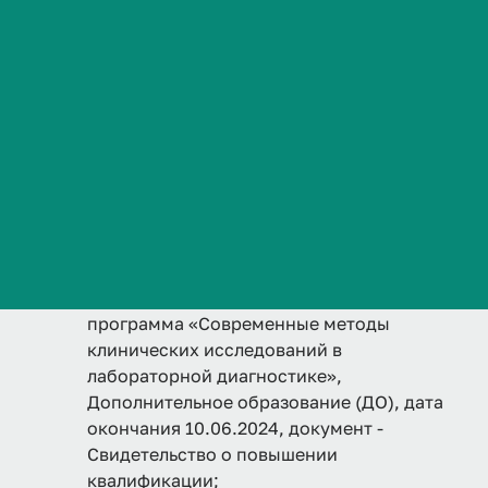
Сведения об образовательной организации
Контакты
История ВолгГМУ
Вакансии
Дополнительно
Профком обучающихся и работников
VolgmedID:
irina.orlova
Брендбук и фирменный стиль
Образование
Часто задаваемые вопросы
2024 г
ФГБОУ ВО ВОЛГГМУ МИНЗДРАВА РОССИИ,
программа «Современные методы
клинических исследований в
лабораторной диагностике»,
Дополнительное образование (ДО), дата
окончания 10.06.2024, документ -
Свидетельство о повышении
квалификации;