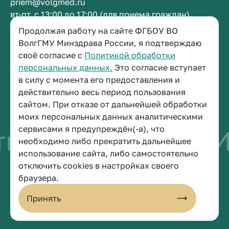
priem@volgmed.ru
вт-пт, с 13:00 до 17:00 (для приема граждан)
Продолжая работу на сайте ФГБОУ ВО
Приемная ректора
ВолгГМУ Минздрава России, я подтверждаю
своё согласие с
Политикой обработки
+7 (8442) 38-50-05
персональных данных.
Это согласие вступает
г. Волгоград, площадь Павших Борцов, зд. 1,
в силу с момента его предоставления и
кабинет 3-11
действительно весь период пользования
post@volgmed.ru
сайтом. При отказе от дальнейшей обработки
пн-пт, с 08.30 до 17.00 (перерыв с 12.30 до 13.00)
моих персональных данных аналитическими
сервисами я предупреждён(-а), что
во быть врачом
И
необходимо либо прекратить дальнейшее
использование сайта, либо самостоятельно
отключить cookies в настройках своего
© 2026 Волгоградский государственный медицинский университет
браузера.
Политика конфиденциальности
Политика по обработке персональных данных
Принять
Пользовательское соглашение