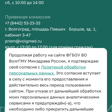
сб, с 10:00 до 14:00
Приемная комиссия
+7 (8442) 53-23-33
г. Волгоград, площадь Павших Борцов, зд. 1,
кабинет 3-47
priem@volgmed.ru
вт-пт, с 13:00 до 17:00 (для приема граждан)
Продолжая работу на сайте ФГБОУ ВО
Приемная ректора
ВолгГМУ Минздрава России, я подтверждаю
своё согласие с
Политикой обработки
+7 (8442) 38-50-05
персональных данных.
Это согласие вступает
г. Волгоград, площадь Павших Борцов, зд. 1,
в силу с момента его предоставления и
кабинет 3-11
действительно весь период пользования
post@volgmed.ru
сайтом. При отказе от дальнейшей обработки
пн-пт, с 08.30 до 17.00 (перерыв с 12.30 до 13.00)
моих персональных данных аналитическими
сервисами я предупреждён(-а), что
во быть врачом
Ис
необходимо либо прекратить дальнейшее