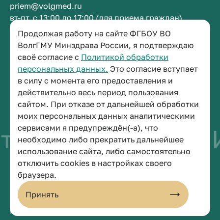
priem@volgmed.ru
вт-пт, с 13:00 до 17:00 (для приема граждан)
Продолжая работу на сайте ФГБОУ ВО
Приемная ректора
ВолгГМУ Минздрава России, я подтверждаю
своё согласие с
Политикой обработки
+7 (8442) 38-50-05
персональных данных.
Это согласие вступает
г. Волгоград, площадь Павших Борцов, зд. 1,
в силу с момента его предоставления и
кабинет 3-11
действительно весь период пользования
post@volgmed.ru
сайтом. При отказе от дальнейшей обработки
пн-пт, с 08.30 до 17.00 (перерыв с 12.30 до 13.00)
моих персональных данных аналитическими
сервисами я предупреждён(-а), что
во быть врачом
Ис
необходимо либо прекратить дальнейшее
использование сайта, либо самостоятельно
отключить cookies в настройках своего
© 2026 Волгоградский государственный медицинский университет
браузера.
Политика конфиденциальности
Политика по обработке персональных данных
Принять
Пользовательское соглашение