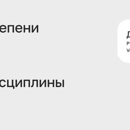
тепени
Р
V
сциплины