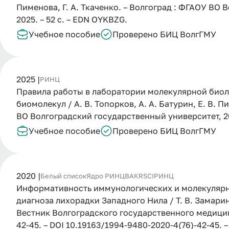
Пименова, Г. А. Ткаченко. – Волгоград : ФГАОУ ВО
2025. – 52 с. – EDN OYKBZG.
Учебное пособие
Проверено БИЦ ВолгГМУ
2025 |
РИНЦ
Правила работы в лаборатории молекулярной биол
биомолекул / А. В. Топорков, А. А. Батурин, Е. В. П
ВО Волгоградский государственный университет, 202
Учебное пособие
Проверено БИЦ ВолгГМУ
2020 |
Белый список
Ядро РИНЦ
ВАК
RSCI
РИНЦ
Информативность иммунологических и молекулярн
диагноза лихорадки Западного Нила / Т. В. Замарина,
Вестник Волгоградского государственного медицинск
42-45. – DOI 10.19163/1994-9480-2020-4(76)-42-45.