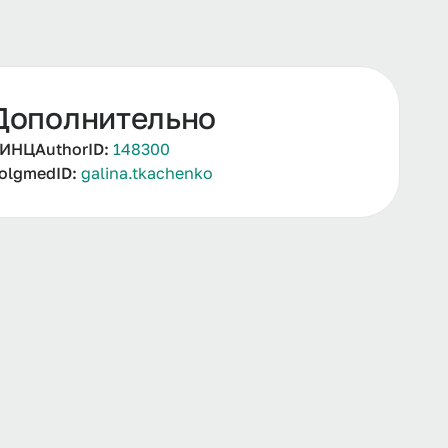
Дополнительно
ИНЦAuthorID:
148300
olgmedID:
galina.tkachenko