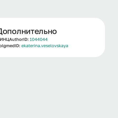
Дополнительно
ИНЦAuthorID:
1044044
olgmedID:
ekaterina.veselovskaya