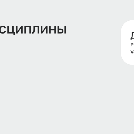
сциплины
Р
V