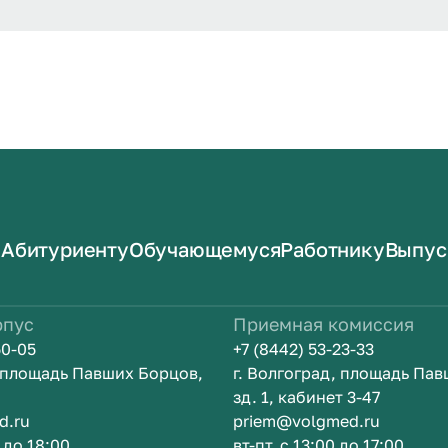
Абитуриенту
Обучающемуся
Работнику
Выпус
рпус
Приемная комиссия
50-05
+7 (8442) 53-23-33
, площадь Павших Борцов,
г. Волгоград, площадь Па
зд. 1, кабинет 3-47
d.ru
priem@volgmed.ru
0 до 18:00
вт-пт, с 13:00 до 17:00